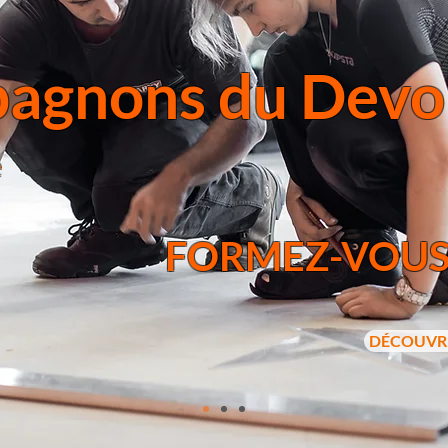
agnons du Devo
e
FORMEZ-VOU
DÉCOUVR