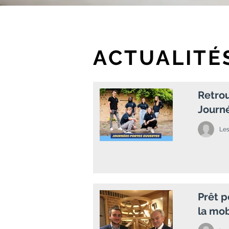
ACTUALITÉ
Retro
Journ
Le
Prêt p
la mob