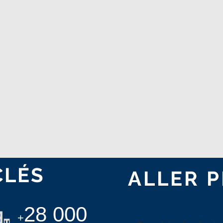
CLÉS
ALLER P
28 000
+