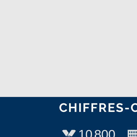
CHIFFRES-
10
800