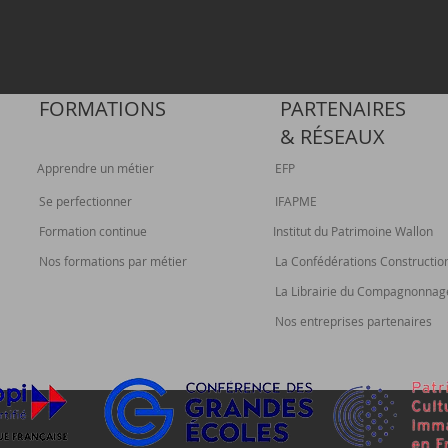
FORMATIONS
PARTENAIRES
&
RÉSEAUX
Apprendre un métier
EFP
Se perfectionner
IFAPME
Formation continue
Institut du Patrimoine Wallon
Nos formations par métier
La Confédérations Constructio
La Librairie du Compagnonnag
Nos entreprises partenaires