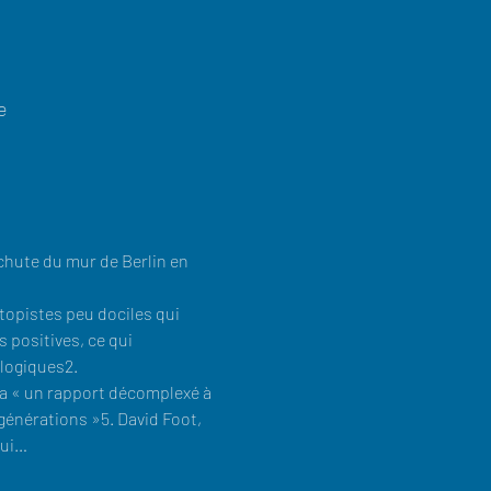
e
 chute du mur de Berlin en 
topistes peu dociles qui 
 positives, ce qui 
 a « un rapport décomplexé à 
 générations »5. David Foot, 
qui…