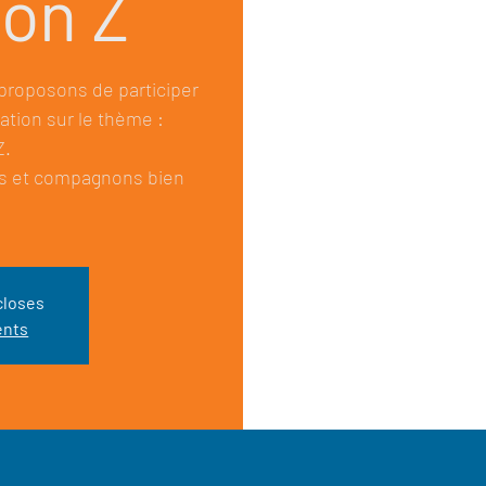
ion Z
roposons de participer
tion sur le thème :
Z.
s et compagnons bien
closes
ents