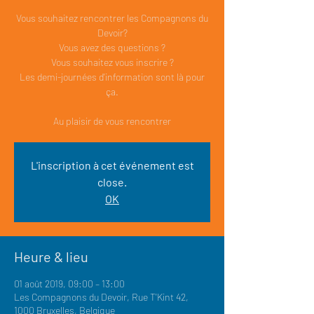
Vous souhaitez rencontrer les Compagnons du
Devoir?
Vous avez des questions ?
Vous souhaitez vous inscrire ?
Les demi-journées d'information sont là pour
ça.
Au plaisir de vous rencontrer
L'inscription à cet événement est
close.
OK
Heure & lieu
01 août 2019, 09:00 – 13:00
Les Compagnons du Devoir, Rue T'Kint 42,
1000 Bruxelles, Belgique