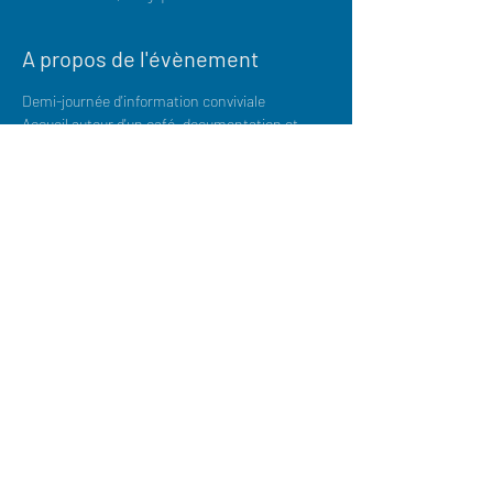
A propos de l'évènement
Demi-journée d'information conviviale
Accueil autour d'un café, documentation et
presse sur place.
Nous vous présenterons nos parcours:
Apprentissage, prépa-métier et prépa-Tour de
France
Nous parlerons aussi des
diplômes
, du
rythme
d'alternance
, des
niveaux de rémunération
, de
voyage
...
Les jeunes passeront un
test de
positionnement
général de 30 min.
Nous serons à votre disposition pour
répondre
à toutes vos questions.
À très bientôt