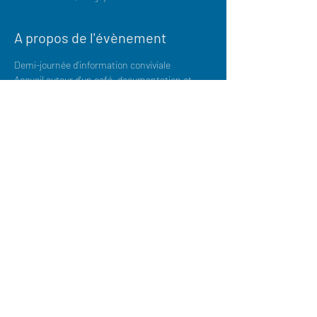
A propos de l'évènement
Demi-journée d'information conviviale
Accueil autour d'un café, documentation et
presse sur place.
Nous vous présenterons nos parcours:
Apprentissage, prépa-métier et prépa-Tour de
France
Nous parlerons aussi des
diplômes
, du
rythme
d'alternance
, des
niveaux de rémunération
, de
voyage
...
Les jeunes passeront un
test de
positionnement
général de 30 min.
Nous serons à votre disposition pour
répondre
à toutes vos questions.
À très bientôt