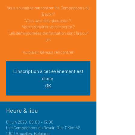
Vous souhaitez rencontrer les Compagnons du
Devoir?
Vous avez des questions ?
Vous souhaitez vous inscrire ?
Les demi-journées d'information sont là pour
ça.
Au plaisir de vous rencontrer
L'inscription à cet événement est
close.
OK
Heure & lieu
01 juin 2020, 09:00 – 13:00
Les Compagnons du Devoir, Rue T'Kint 42,
1000 Bruxelles, Belgique