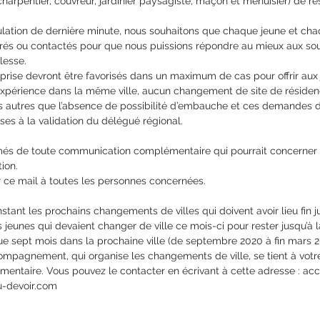
harpentier, couvreur, jardinier paysagiste, maçon et menuisier) de rest
ulation de dernière minute, nous souhaitons que chaque jeune et cha
rés ou contactés pour que nous puissions répondre au mieux aux so
lesse.
rise devront être favorisés dans un maximum de cas pour offrir aux 
périence dans la même ville, aucun changement de site de résidenc
s autres que l’absence de possibilité d’embauche et ces demandes d
s à la validation du délégué régional.
rmés de toute communication complémentaire qui pourrait concerner
ion.
r ce mail à toutes les personnes concernées.
tant les prochains changements de villes qui doivent avoir lieu fin ju
s jeunes qui devaient changer de ville ce mois-ci pour rester jusqu’à l
e sept mois dans la prochaine ville (de septembre 2020 à fin mars 2
ompagnement, qui organise les changements de ville, se tient à votre
entaire. Vous pouvez le contacter en écrivant à cette adresse : acc
-devoir.com