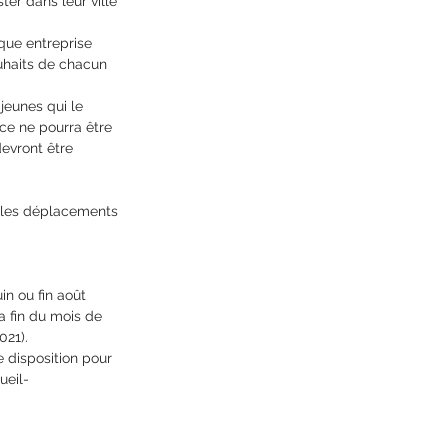
er dans leur ville 
que entreprise 
uhaits de chacun 
jeunes qui le 
e ne pourra être 
evront être 
 les déplacements 
in ou fin août 
a fin du mois de 
021).
 disposition pour 
ueil-