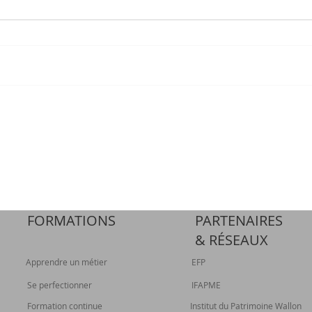
FORMATIONS
PARTENAIRES
&
RÉSEAUX
Apprendre un métier
EFP
Se perfectionner
IFAPME
Formation continue
Institut du Patrimoine Wallon