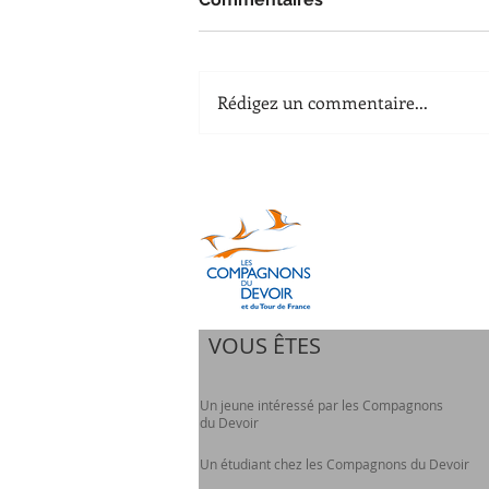
Rédigez un commentaire...
VOUS ÊTES
Un jeune intéressé par les Compagnons
du Devoir
Un étudiant chez les Compagnons du Devoir