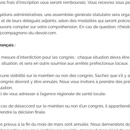
vos frais d’inscription vous seront remboursés. Vous recevrez sous pe
ations administratives, une assemblée générale statutaire sera orga
 et de leurs délégués adjoints, selon des modalités qui seront précis
vons compter sur votre compréhension. En cas de question, n’hésit
l@compagnons-du-devoir.com.
rançais :
e mesure d’interdiction pour les congrès : chaque situation devra être
a situation, et sera en outre soumise aux arrêtés préfectoraux locaux.
cune visibilité sur le maintien ou non des congrès. Sachez que s’il y 
congrès devront y être annulés. Nous vous invitons à prendre des pr
lation.
i de vous adresser à l’agence régionale de santé locale.
n cas de désaccord sur le maintien ou non d’un congrès, il appartiendr
endre la décision finale.
s prévus à la fin du mois de mars sont annulés. Nous demandons do