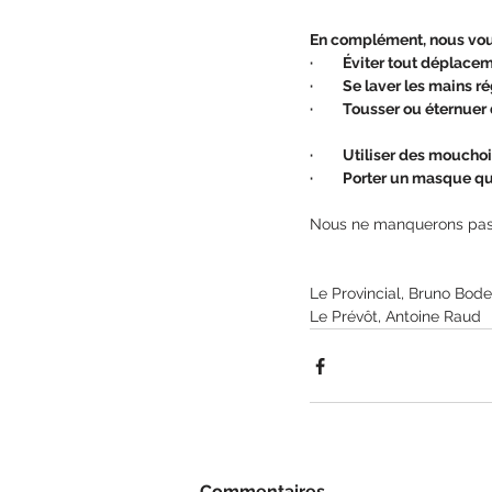
En complément, nous vous
·         Éviter tout dépla
·         Se laver les mains
·         Tousser ou éternu
·         Utiliser des mouc
·         Porter un masque
Nous ne manquerons pas 
Le Provincial, Bruno Bode
Le Prévôt, Antoine Raud 
Commentaires