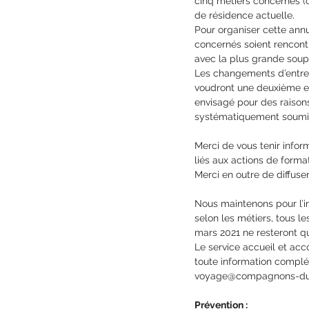
cinq métiers concernés (c
de résidence actuelle.
Pour organiser cette ann
concernés soient rencont
avec la plus grande soup
Les changements d’entrep
voudront une deuxième ex
envisagé pour des raison
systématiquement soumise
Merci de vous tenir info
liés aux actions de format
Merci en outre de diffuse
Nous maintenons pour l’ins
selon les métiers, tous le
mars 2021 ne resteront qu
Le service accueil et acc
toute information complém
voyage@compagnons-du
Prévention :